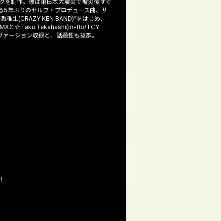
がトラックを制作。彼は東日本大震災で被災後すぐ
による5年ぶりのセルフ・プロデュース曲、サ
生(CRAZY KEN BAND)”をはじめ、
ku Takahashi(m-flo/TCY
を2ヴァージョン収録と、話題性も抜群。
！