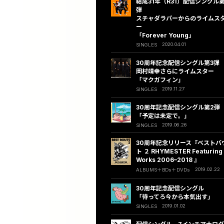
結成31年（R31）配信シングル第
弾
スチャダラパーからのライムス
ー
「Forever Young」
2020.04.01
SINGLES
30周年記念配信シングル第3弾
岡村靖幸さらにライムスター
「マクガフィン」
2019.11.27
SINGLES
30周年記念配信シングル第2弾
「予定は未定で。」
2019.06.26
SINGLES
30周年記念リリース『ベストバ
ト ２ RHYMESTER Featuring
Works 2006–2018 』
2019.02.22
ALBUMS
BDs
DVDs
30周年記念配信シングル
「待ってろ今から本気出す」
2019.01.02
SINGLES