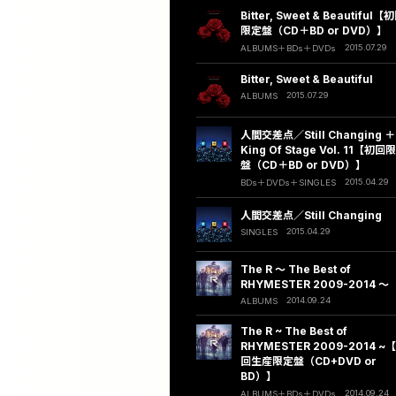
Bitter, Sweet & Beautiful【
限定盤（CD＋BD or DVD）】
2015.07.29
ALBUMS
BDs
DVDs
Bitter, Sweet & Beautiful
2015.07.29
ALBUMS
人間交差点／Still Changing ＋
King Of Stage Vol. 11【初回
盤（CD＋BD or DVD）】
2015.04.29
BDs
DVDs
SINGLES
人間交差点／Still Changing
2015.04.29
SINGLES
The R 〜 The Best of
RHYMESTER 2009-2014 〜
2014.09.24
ALBUMS
The R ~ The Best of
RHYMESTER 2009-2014 ~
回生産限定盤（CD+DVD or
BD）】
2014.09.24
ALBUMS
BDs
DVDs