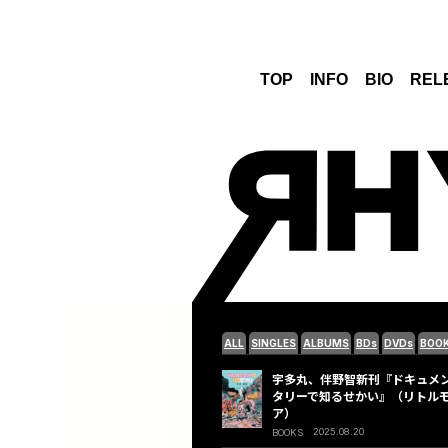
TOP
INFO
BIO
REL
ALL
SINGLES
ALBUMS
BDs
DVDs
BOO
宇多丸、伴野智新刊『ドキュメ
タリーで知るせかい』（リトル
ア）
2025.08.20
BOOKS