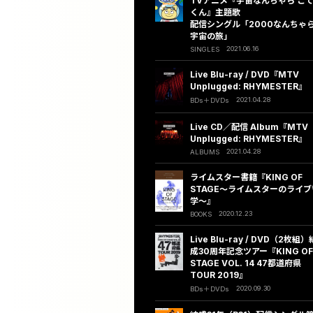
TVアニメ『宇宙なんちゃら こ
くん』主題歌
配信シングル「2000なんちゃ
宇宙の旅」
2021.06.16
SINGLES
Live Blu-ray / DVD『MTV
Unplugged: RHYMESTER』
2021.04.28
BDs
DVDs
Live CD／配信 Album『MTV
Unplugged: RHYMESTER』
2021.04.28
ALBUMS
ライムスター書籍『KING OF
STAGE～ライムスターのライブ
学～』
2020.12.23
BOOKS
Live Blu-ray / DVD（2枚組）
成30周年記念ツアー『KING OF
STAGE VOL. 14 47都道府県
TOUR 2019』
2020.09.30
BDs
DVDs