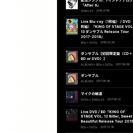
配信シングル、7インチアナログ
「After 6」
2018.07.18
SINGLES
Live Blu-ray（1枚組） / DVD
枚組）『KING OF STAGE VOL
13 ダンサブル Release Tour
2017-2018』
2018.03.28
BDs
DVDs
ダンサブル【初回限定盤（CD＋
BD or DVD）】
2017.09.06
ALBUMS
BDs
DVDs
ダンサブル
2017.09.06
ALBUMS
マイクの細道
2017.06.14
DVDs
SINGLES
Live DVD / BD『KING OF
STAGE VOL. 12 Bitter, Sweet
Beautiful Release Tour 201
2015.12.30
BDs
DVDs