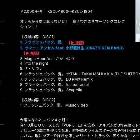
￥2,000＋税 ｜ KSCL-1803～KSCL-1804
オレらから夏は奪えないぜ！ 胸さわぎのサマーソングコレク
ション！！
【収録内容 DISC1】
1. フラッシュバック、夏。
2. サマー・アンセム feat. 小野瀬雅生 (CRAZY KEN BAND)
3. Magic Hour feat. さかいゆう
4. into the night
5. ザ・サウナ
6. フラッシュバック、夏。 ☆TAKU TAKAHASHI A.K.A. THE SUITBOY
7. フラッシュバック、夏。 DJ PMX Remix
m
8. フラッシュバック、夏。 Instrumental
9. フラッシュバック、夏。 Acapella
【収録内容 DISC2】
1. フラッシュバック、夏。 Music Video
今度はなんとスパン４ヶ月！
今年3月にリリースした『POP LIFE』を含め、アルバムが3作連続
デビュー10周年を迎えてなお、絶好調のライムスターが畳み掛ける本
ルバム。既にツアーで好評を博したリード・トラック、爽やかなサマー