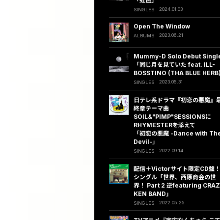
「虹色」
2024.01.03
SINGLES
Open The Window
2023.06.21
ALBUMS
Mummy-D Solo Debut Singl
「同じ月を見ていた feat. ILL-
BOSSTINO (THA BLUE HERB
2023.05.31
SINGLES
日テレ系ドラマ『初恋の悪魔』
終章テーマ曲
SOIL&"PIMP"SESSIONSに
RHYMESTERを添えて
「初恋の悪魔 -Dance with Th
Devil-」
2022.09.14
SINGLES
配信＋Victorサイト限定CD盤
シングル「世界、西原商会の世
界！ Part 2 逆featuring CRA
KEN BAND」
2022.05.25
SINGLES