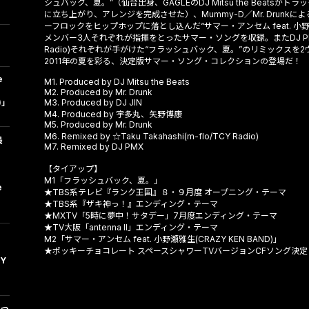
シュバック、夏。”（仙台出身、GAGLEのDJ Mitsu the Beats
に立ち上がり、アレンジを完成させた）、Mummy-D／Mr. Drunk
ーフロックをヒップホップに落とし込んだ“サマー・アンセム feat. 小野瀬雅
メンバー3人それぞれが指揮をとったサマー・ソングを収録。またDJ PMXと☆Ta
Radio)それぞれが手がけた“フラッシュバック、夏。”のリミックス
2011年の夏を彩る、決定版サマー・ソング・コレクションの登場だ！
e
M1. Produced by DJ Mitsu the Beats
M2. Produced by Mr. Drunk
)」
M3. Produced by DJ JIN
M4. Produced by 宇多丸、矢野博康
M5. Produced by Mr. Drunk
M6. Remixed by ☆Taku Takahashi(m-flo/TCY Radio)
最
M7. Remixed by DJ PMX
【タイアップ】
M1「フラッシュバック、夏。」
e
★TBS系テレビ『ランク王国』８・９月度 オープニング・テーマ
★TBS系『ザキ神っ！』エンディング・テーマ
★MXTV「5時に夢中！サタデー」7月度エンディング・テーマ
★TV大阪「antenna II」エンディング・テーマ
！
M2「サマー・アンセム feat. 小野瀬雅生(CRAZY KEN BAND)」
★ポッキーチョコレート スペースシャワーTVバージョンCFソング決定
ZY