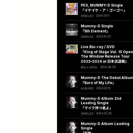
PES, MUMMY-D Single
「イケイケ・ア・ゴーゴー」
2025.07.11
SINGLES
Mummy-D Single
「5th Element」
2024.10.23
SINGLES
Live Blu-ray / DVD
『King of Stage Vol. 15 Open
The Window Release Tour
2023–2024 at 日本武道館』
2024.09.25
BDs
DVDs
Mummy-D The Debut Albu
『Bars of My Life』
2024.03.13
ALBUMS
Mummy-D Album 2nd
Leading Single
「マイク持つ者よ」
2024.02.28
SINGLES
Mummy-D Album Leading
Single