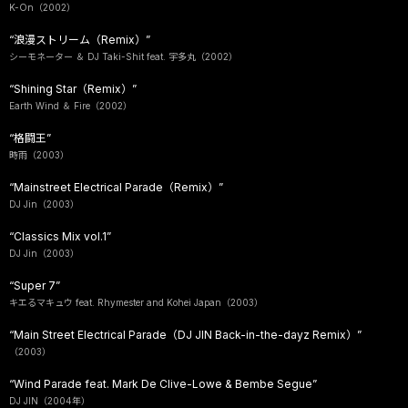
K-On（2002）
“浪漫ストリーム（Remix）”
シーモネーター ＆ DJ Taki-Shit feat. 宇多丸（2002）
“Shining Star（Remix）”
Earth Wind ＆ Fire（2002）
“格闘王”
時雨（2003）
“Mainstreet Electrical Parade（Remix）”
DJ Jin（2003）
“Classics Mix vol.1”
DJ Jin（2003）
“Super 7”
キエるマキュウ feat. Rhymester and Kohei Japan（2003）
“Main Street Electrical Parade（DJ JIN Back-in-the-dayz Remix）”
（2003）
“Wind Parade feat. Mark De Clive-Lowe & Bembe Segue”
DJ JIN（2004年）