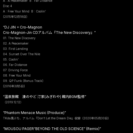
A : A Peacemaker B : Far Distance
Disc 4
A : Free Your Mind B : Coolin’
(2015年12月18日)
“DJ JIN + Cro-Magnon
Cro-Magnon-Jin CDアルバム『The New Discovery』“
01. The New Discovery
02. A Peacemaker
03. First Landing
04. Sunset Over The Nile
05. Coolin’
06. Far Distance
07. Driving Force
08. Free Your Mind
09. QP Funk (Bonus Track)
(2016年3月5日)
“温泉旅館 湊のやど 汀家(みぎわや) 館内BGM監修”
（2019.12.12）
“Phantom Menace Music (Produce)”
TKda黒ぶち、アルバム『Don't Let the Dream Die』収録（2020年05月30日）
“MOUSOU PAGER“BEYOND THE OLD SCIENCE” (Remix)”