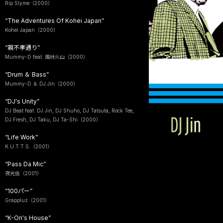
Rip Slyme（2000）
“The Adventures Of Kohei Japan”
Kohei Japan（2000）
“親不孝通り”
Mummy-D feat. 風林火山（2000）
“Drum ＆ Bass”
Mummy-D ＆ DJ Jin（2000）
“DJ's Unity”
DJ Beat feat. DJ Jin, DJ Shuho, DJ Tatsuta, Rock Tee,
DJ Fresh, DJ Taku, DJ Ta-Shi（2000）
“Life Work”
K.U.T.T.S.（2001）
“Pass Da Mic”
夜光虫（2001）
“100パー”
Grappluz（2001）
“K-On's House”