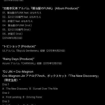
（2014年06月11日）
“志磨参兄弟 アルバム『鍛冶屋のFUNK』 (Album Produce)”
01．鍛冶屋のFUNK feat. はなわちえ
02．石川2.5右衛門 feat. はなわちえ
03．赤提灯 feat. はなわちえ
04 鍛冶屋のFUNK (Inst.)
05．石川2.5右衛門 (Inst.)
06．赤提灯 (Inst.)
(2014年10月22日)
“トビショック (Produce)”
ULアルバム『Boys & Gentlemen』収録（2015年4月29日）
“Rainy Days (Produce)”
Azumi アルバム『CARNIVAL』収録（2015年12月01日）
“DJ JIN + Cro-Magnon
Cro-Magnon-Jin アナログ7inch、ボックスセット「The New Discovery」
（限定生産）“
Disc 1
A : The New Discovery B : Sunset Over The Nile
Disc 2
A : First Landing B : Driving Force
Disc 3