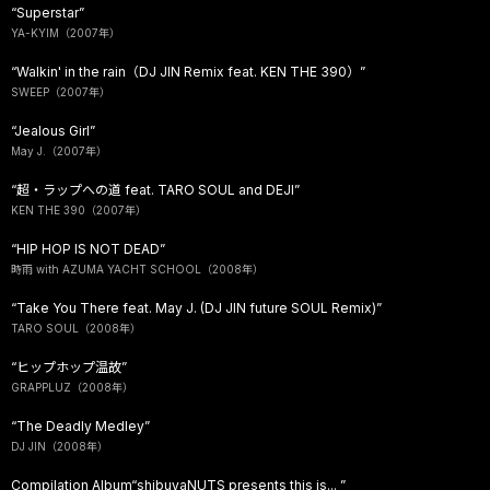
“Superstar”
YA-KYIM（2007年）
“Walkin' in the rain（DJ JIN Remix feat. KEN THE 390）”
SWEEP（2007年）
“Jealous Girl”
May J.（2007年）
“超・ラップへの道 feat. TARO SOUL and DEJI”
KEN THE 390（2007年）
“HIP HOP IS NOT DEAD”
時雨 with AZUMA YACHT SCHOOL（2008年）
“Take You There feat. May J. (DJ JIN future SOUL Remix)”
TARO SOUL（2008年）
“ヒップホップ温故”
GRAPPLUZ（2008年）
“The Deadly Medley”
DJ JIN（2008年）
Compilation Album“shibuyaNUTS presents this is... ”