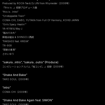
Produced by ROCK-Tee & DJ JIN from Rhymester（2008年）
『this is...』収録プロデュース曲
“this is...Intro”
“Unstoppable Train”
COMA-CHI, DABO, YUTAKA from Full Of Harmony, KOHEI JAPAN
“Girls Spacy Healin'”
YA-KYIM & May J.
“踏みだおれ”
韻踏合組合 & SHINGO☆西成
“FAKEASS feat. KREVA”
TR-908
“禁断の果実”
さかいゆう
“sakura...intro”, “sakura...outro” (Produce)
コンピレーションアルバム『桜コンピ。』収録（2009年）
“Shake And Bake”
TARO SOUL（2009年）
“intro”
COMA-CHI（2009年）
“Shake And Bake Again feat. SIMON”
TARO SOUL（2009年）