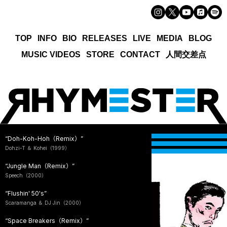
TOP
INFO
BIO
RELEASES
LIVE
MEDIA
BLOG
MUSIC VIDEOS
STORE
CONTACT
人間交差点
“Doh-Koh-Hoh（Remix）”
Dohzi-T ＆ Kohei（1999）
“Jungle Man（Remix）”
Speech（2000）
“Flushin' 50's”
Scaramanga ＆ DJ Jin（2000）
“Space Breakers（Remix）”