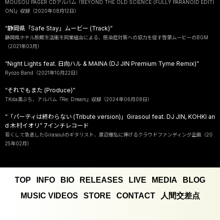
MOUSOU PAGER CDアルバム『BEYOND THE OLD SCIENCE (FULLY PARANOID EDITI
ON)』収録（2020年08月12日）
“静岡県「Safe Stay」ムービー (Track)”
静岡県ホテル旅館生活衛生同業組合による、感染症対策への協力を促す啓蒙ムービーのBGM
（2021年03月）
“Night Lights feat. 日向ハル & MAINA (DJ JIN Premium Tyme Remix)”
Ryozo Band（2021年10月22日）
“それでもまた (Produce)”
TKda黒ぶち、アルバム『Re: Dream』収録（2024年06月08日）
“「パーティは終わらない (Tribute version)」Girasoul feat. DJ JIN, KOHKI an
d 木村イオリ” 7インチレコード
若くして急逝したGirasoulのギタリスト、渡辺雅弘に捧げるクラウドファンディング企画（20
25年02月）
TOP
INFO
BIO
RELEASES
LIVE
MEDIA
BLOG
MUSIC VIDEOS
STORE
CONTACT
人間交差点