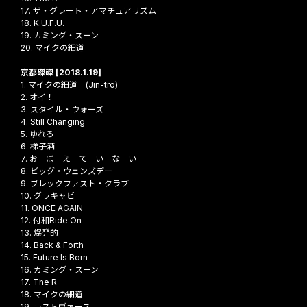
17. ザ・グレート・アマチュアリズム
18. K.U.F.U.
19. カミング・スーン
20. マイクの細道
京都磔磔 [2018.1.19]
1. マイクの細道 (Jin-tro)
2. オイ！
3. スタイル・ウォーズ
4. Still Changing
5. ゆれろ
6. 梯子酒
7. お ぼ え て い な い
8. ビッグ・ウェンズデー
9. ブレックファスト・クラブ
10. グラキャビ
11. ONCE AGAIN
12. 付和Ride On
13. 爆発的
14. Back & Forth
15. Future Is Born
16. カミング・スーン
17. The R
18. マイクの細道
19. ラストヴァース