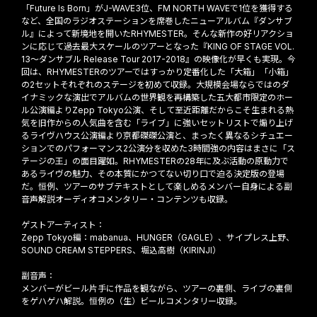
「Future Is Born」がJ-WAVE3位、FM NORTH WAVEで1位を獲得する
など、全国のラジオステーションを席巻したニューアルバム『ダンサブ
ル』によって新境地を開いたRHYMESTER。そんな新作の好リアクショ
ンに応じて過去最大スケールのツアーとなった『KING OF STAGE VOL.
13～ダンサブル Release Tour 2017-2018』の映像化が早くも実現。今
回は、RHYMESTERのツアーではすっかり定番化した「大箱」「小箱」
の2セットそれぞれのステージを初めて収録。大規模会場ならではのダ
イナミックな演出でアルバムの世界観を再構築した五大都市限定のホー
ル公演編よりZepp Tokyo公演、そして至近距離だからこそ生まれる熱
気を旧作からの人気曲を含む「ライブ」に強いセットリストで煽り上げ
るライヴハウス公演編より京都磔磔公演と、まったく異なるシチュエー
ションでのパフォーマンス2公演分を収めた3時間強の内容はまさに「ス
テージの王」の面目躍如。RHYMESTERの28年に及ぶ活動の原動力で
あるライヴの魅力、その本質にかつてない切り口で迫る決定版の登場
だ。恒例、ツアーのサブテキストとして楽しめるメンバー自身による副
音声解説オーディオコメンタリー・コンテンツも収録。
ゲストアーティスト：
Zepp Tokyo編：mabanua、HUNGER（GAGLE）、サイプレス上野、
SOUND CREAM STEPPERS、堀込高樹（KIRINJI）
副音声：
メンバーがビール片手に作品を観ながら、ツアーの裏側、ライブの裏側
をゲハゲハ解説。恒例の（生）ビールコメンタリー収録。