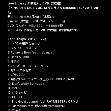
Live Blu-ray（1枚組） / DVD（2枚組）
『KING OF STAGE VOL. 13 ダンサブル Release Tour 2017-201
8』
発売日：2018年3月28日（水曜日）
Blu-ray（1枚組）: VIXL-214 ￥5,800＋税
DVD（2枚組）: VIBL-879 ￥5,000＋税
＊Blu-ray（1枚組）とDVD（2枚組）は同内容です。
Zepp Tokyo [2017.10.22]
1. マイクの細道 (Jin-tro)
2. スタイル・ウォーズ
3. Future Is Born feat. mabanua
4. Back & Forth
5. 梯子酒
6. お ぼ え て い な い
7. 噂だけの世紀末
8. ガラパゴス
9. 爆発的 feat. サイプレス上野 & HUNGER (GAGLE)
10. Don’t Worry Be Happy
11. ゆれろ
12. グラキャビ
13. POP LIFE
14.The Great Journey feat. RHYMESTER / KIRINJI
15. Diamonds feat. 堀込髙樹 from KIRINJI
16. The R