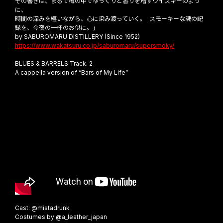
その響きは、まるで樽の中でゆっくりと香りを増すウイスキーのよう
に、
時間の深みを纏いながら、心に染み渡っていく。 スモーキーな魂の記
録を、今夜の一杯のお供に。」
by SABUROMARU DISTILLERY (Since 1952)
https://www.wakatsuru.co.jp/saburomaru/supersmoky/
BLUES & BARRELS Track. 2
A cappella version of “Bars of My Life”
Cast: @mistadrunk
Costumes by @a_leather_japan