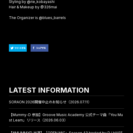
Styling by @rie_kobayashi
Hair & Makeup by @326mai
The Organizer is @blues_barrels
LATEST INFORMATION
SORAON 2026開催中止のお知らせ（2026.07.11）
【Mummy-D 参加】Groove Music Academy 公式テーマ曲「You Mu
st Learn」リリース（2026.06.03）
【#MUMMYD 出演】「OPEN MIC」Season 43 hosted by DJ HASE