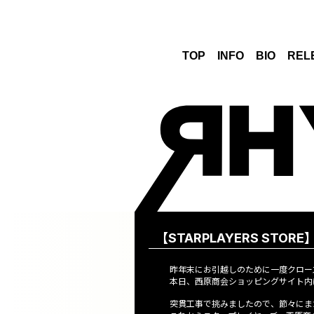
TOP
INFO
BIO
REL
【STARPLAYERS STORE】
昨年末にお引越しのために一度クローズし
本日、西原商会ショッピングサイト内
突貫工事で挑みましたので、節々にま