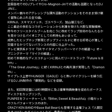
全国各地でのDJプレイやCro-Magnon-Jinでの活動も話題となったDJ
JINと、
メンバー個々のアグレッシブな課外活動のテンションをそのまま受け継
ぐ冒険心あふれる全10曲。
KIRINJI、スキマスイッチ、ゴスペラーズ、加山雄三など、
ここ最近の多彩なコラボレーションから刺激を受けた大胆な実験精神、
昨今のフリースタイルブームを向こうに改めてラップ技術のなんたるか
を見せつけるパイオニアとしての矜持もあいまって、
成熟したヒップホップ表現とポップフィールドに寄せる好奇心が激しく
交錯するかつてないバランスの内容に仕上がった。
テレビ東京系ドラマ『SR サイタマノラッパー〜マイクの細道〜』オー
プニングテーマ「マイクの細道」、
初めて本格的なディスコチューンに挑んだリードトラック「Future Is B
orn」、
「The Great Journey」に続くKIRINJIとの再共演が実現した「Diamon
ds」、
サイプレス上野やHUNGER（GAGLE）らと熱いマイクリレーを繰り広
げるDJ JIN制作の「爆発的」などを収録。
また、初回限定盤には約1時間半に及ぶ豪華特典映像を収めたボーナス
ディスクをカップリング。
PUNPEEをフィーチャーした『Bitter, Sweet & Beautiful』小箱セット
のフルパフォーマンスのほか、
CRAZY KEN BANDやBase Ball Bearらも登場する主催フェス『人間交