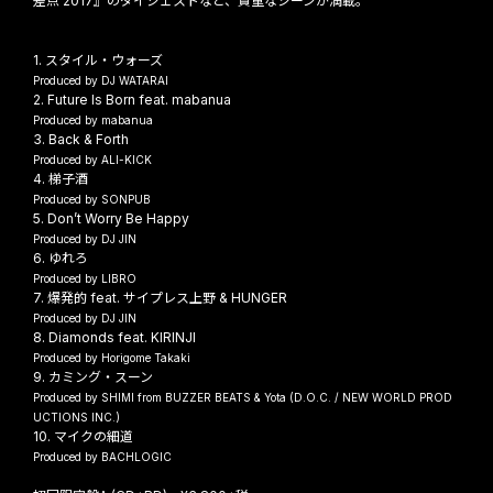
差点 2017』のダイジェストなど、貴重なシーンが満載。
1. スタイル・ウォーズ
Produced by DJ WATARAI
2. Future Is Born feat. mabanua
Produced by mabanua
3. Back & Forth
Produced by ALI-KICK
4. 梯子酒
Produced by SONPUB
5. Don’t Worry Be Happy
Produced by DJ JIN
6. ゆれろ
Produced by LIBRO
7. 爆発的 feat. サイプレス上野 & HUNGER
Produced by DJ JIN
8. Diamonds feat. KIRINJI
Produced by Horigome Takaki
9. カミング・スーン
Produced by SHIMI from BUZZER BEATS & Yota (D.O.C. / NEW WORLD PROD
UCTIONS INC.)
10. マイクの細道
Produced by BACHLOGIC