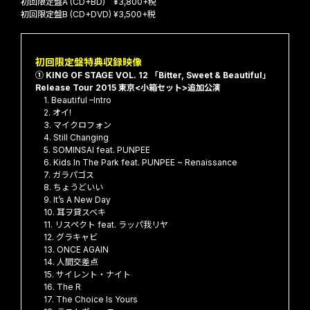
初回限定盤A (CD+BD) ¥3,800+税
初回限定盤B (CD+DVD) ¥3,500+税
初回限定盤特典収録映像
① KING OF STAGE VOL. 12 「Bitter, Sweet & Beautiful」
Release Tour 2015 東京<小箱セット>追加公演
1. Beautiful –Intro
2. オイ!
3. マイクロフォン
4. Still Changing
5. SOMINSAI feat. PUNPEE
6. Kids In The Park feat. PUNPEE ~ Renaissance
7. ガラパゴス
8. ちょうどいい
9. It’s A New Day
10. 耳ヲ貸スベキ
11. リスペクト feat. ラッパ我リヤ
12. グラキャビ
13. ONCE AGAIN
14. 人間交差点
15. サイレント・ナイト
16. The R
17. The Choice Is Yours