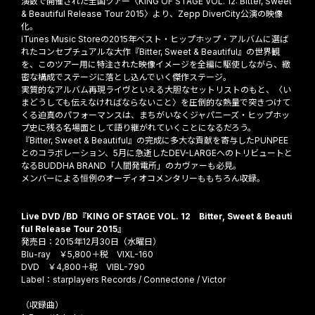
演数で開催された全国ツアー〈KING OF STAGE VOL. 12: Bitter, Sweet
& Beautiful Release Tour 2015〉より、Zepp DiverCity公演の映像
化。
iTunes Music Storeの2015年ベスト・ヒップホップ・アルバムに選ば
れたコンセプチュアルな大作『Bitter, Sweet & Beautiful』の世界観
を、このツアー用に特注された映像イメージを全編に駆使しながら、緻
密な構成でステージに落とし込んでいく傑作ステージ。
実質的なアルバム再現ライヴといえる大胆なセットリストのもと、〈い
まどうしても伝えなければならないこと〉を圧倒的な熱量で突きつけて
くる迫真のパフォーマンスは、まちがいなくジャパニーズ・ヒップホッ
プ史に残る名場面として語り継がれていくことになるだろう。
『Bitter, Sweet & Beautiful』の完成に多大な貢献を寄与したPUNPEE
とのコラボレーション、5月に急逝したDEV-LARGEへのトリビュートと
なるBUDDHA BRAND「人間発電所」のカヴァーも必見。
メンバーによる恒例のオーディオコメンタリーももちろん収録。
Live DVD /BD『KING OF STAGE VOL. 12 Bitter, Sweet & Beauti
ful Release Tour 2015』
発売日：2015年12月30日（水曜日）
Blu-ray ￥5,800＋税 VIXL-160
DVD ￥4,800＋税 VIBL-790
Label：starplayers Records / Connectone / Victor
（収録曲）